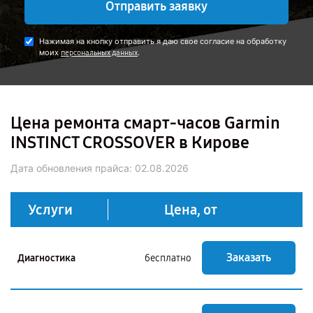
Отправить заявку
Нажимая на кнопку отправить я даю свое согласие на обработку
моих
.
персональных данных
Цена ремонта смарт-часов Garmin
INSTINCT CROSSOVER в Кирове
Дата обновления прайса:
02.08.2026
Услуги
Цена, от
Заказать
Диагностика
бесплатно