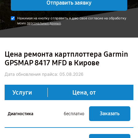
Отправить заявку
Нажимая на кнопку отправить я даю свое согласие на обработку
моих
.
персональных данных
Цена ремонта картплоттера Garmin
GPSMAP 8417 MFD в Кирове
Дата обновления прайса:
05.08.2026
Услуги
Цена, от
Заказать
Диагностика
бесплатно