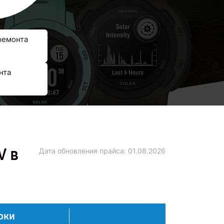
ремонта
нта
V в
Дата обновления прайса:
01.08.2026
оки