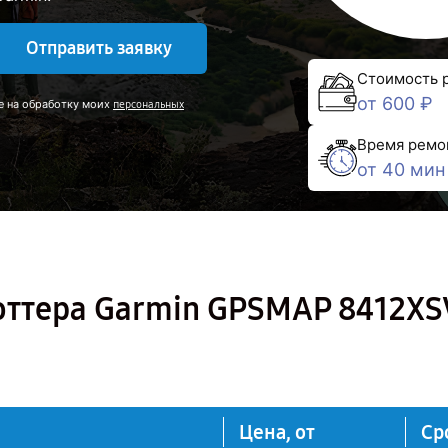
Отправить заявку
Стоимость 
от 600 ₽
е на обработку моих
персональных
Время ремо
от 40 мин
оттера Garmin GPSMAP 8412XS
Цена, от
Ср