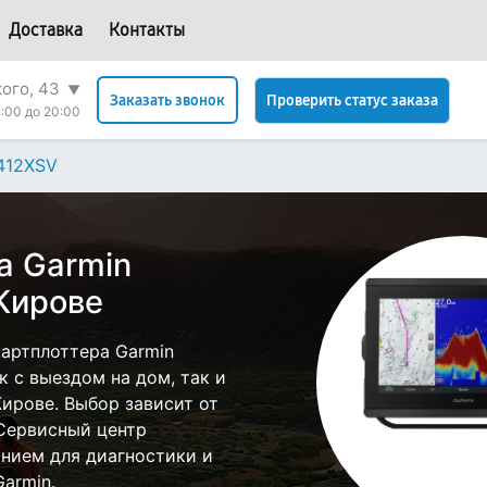
Доставка
Контакты
кого, 43
▼
Проверить статус заказа
Заказать звонок
:00 до 20:00
412XSV
а Garmin
Кирове
артплоттера Garmin
 с выездом на дом, так и
Кирове. Выбор зависит от
 Сервисный центр
нием для диагностики и
armin.