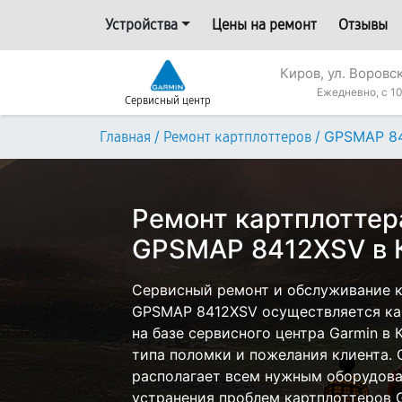
Устройства
Цены на ремонт
Отзывы
Киров, ул. Воровс
Ежедневно, с 10
Сервисный центр
/
/
GPSMAP 8
Главная
Ремонт картплоттеров
Ремонт картплоттер
GPSMAP 8412XSV в 
Сервисный ремонт и обслуживание к
GPSMAP 8412XSV осуществляется как
на базе сервисного центра Garmin в 
типа поломки и пожелания клиента.
располагает всем нужным оборудова
устранения проблем картплоттеров G