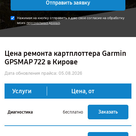
Отправить заявку
Нажимая на кнопку отправить я даю свое согласие на обработку
моих
.
персональных данных
Цена ремонта картплоттера Garmin
GPSMAP 722 в Кирове
Дата обновления прайса:
05.08.2026
Услуги
Цена, от
Заказать
Диагностика
бесплатно