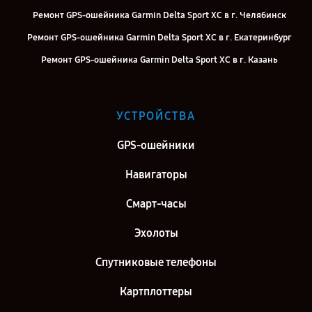
Ремонт GPS-ошейника Garmin Delta Sport XC в г. Челябинск
Ремонт GPS-ошейника Garmin Delta Sport XC в г. Екатеринбург
Ремонт GPS-ошейника Garmin Delta Sport XC в г. Казань
Ремонт GPS-ошейника Garmin Delta Sport XC в г. Воронеж
Ремонт GPS-ошейника Garmin Delta Sport XC в г. Саратов
УСТРОЙСТВА
Ремонт GPS-ошейника Garmin Delta Sport XC в г. Самара
GPS-ошейники
Ремонт GPS-ошейника Garmin Delta Sport XC в г. Москва
Ремонт GPS-ошейника Garmin Delta Sport XC в г. Санкт-Петербург
Навигаторы
Смарт-часы
Эхолоты
Спутниковые телефоны
Картплоттеры