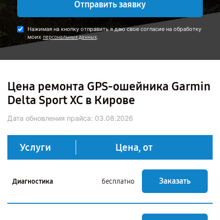
Отправить заявку
Нажимая на кнопку отправить я даю свое согласие на обработку
моих
.
персональных данных
Цена ремонта GPS-ошейника Garmin
Delta Sport XC в Кирове
Дата обновления прайса:
03.08.2026
Услуги
Цена, от
Заказать
Диагностика
бесплатно