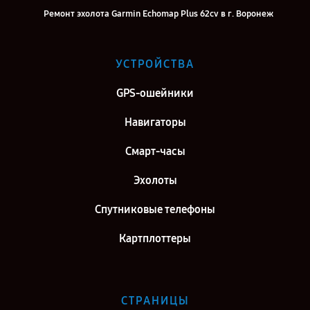
Ремонт эхолота Garmin Echomap Plus 62cv в г. Воронеж
Ремонт эхолота Garmin Echomap Plus 62cv в г. Саратов
Ремонт эхолота Garmin Echomap Plus 62cv в г. Самара
УСТРОЙСТВА
Ремонт эхолота Garmin Echomap Plus 62cv в г. Москва
GPS-ошейники
Ремонт эхолота Garmin Echomap Plus 62cv в г. Санкт-Петербург
Навигаторы
Смарт-часы
Эхолоты
Спутниковые телефоны
Картплоттеры
СТРАНИЦЫ